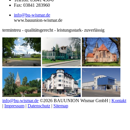
Fax: 03841 283960
info@bu-wismar.de
www.bauunion-wismar.de
termintreu - qualitätsgerecht - leistungsstark- zuverlässig
info@bu-wismar.de
©2026 BAUUNION Wismar GmbH |
Kontakt
|
Impressum
|
Datenschutz
|
Sitemap