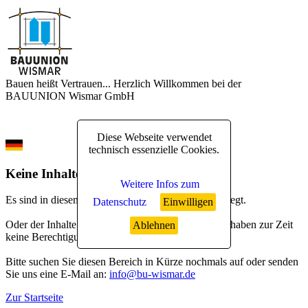
Bauen heißt Vertrauen... Herzlich Willkommen bei der
BAUUNION Wismar GmbH
Diese Webseite verwendet
technisch essenzielle Cookies.
Keine Inhalte ...
Weitere Infos zum
Es sind in diesem Bereich noch keine Inhalte hinterlegt.
Datenschutz
Einwilligen
Oder der Inhalte wurde gelöscht/ geändert bzw. Sie haben zur Zeit
Ablehnen
keine Berechtigung dafür.
Bitte suchen Sie diesen Bereich in Kürze nochmals auf oder senden
Sie uns eine E-Mail an:
info@bu-wismar.de
Zur Startseite