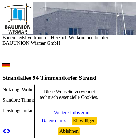
Bauen heißt Vertrauen... Herzlich Willkommen bei der
BAUUNION Wismar GmbH
Strandallee 94 Timmendorfer Strand
Nutzung
: Wohn- und Geschäftshaus
Diese Webseite verwendet
technisch essenzielle Cookies.
Standort
: Timmendorfer Strand
Leistungsumfang
: erweiterter Rohbau
Weitere Infos zum
Datenschutz
Einwilligen
Ablehnen