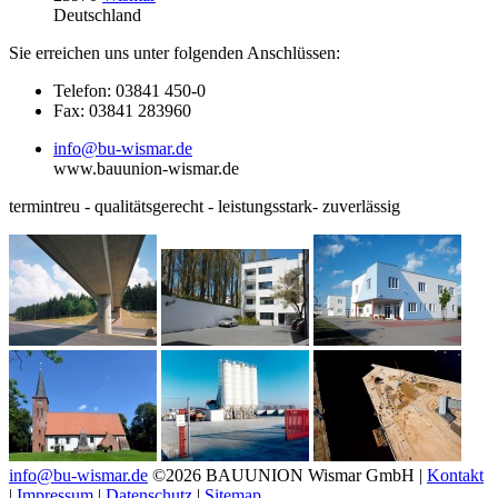
Deutschland
Sie erreichen uns unter folgenden Anschlüssen:
Telefon: 03841 450-0
Fax: 03841 283960
info@bu-wismar.de
www.bauunion-wismar.de
termintreu - qualitätsgerecht - leistungsstark- zuverlässig
info@bu-wismar.de
©2026 BAUUNION Wismar GmbH |
Kontakt
|
Impressum
|
Datenschutz
|
Sitemap