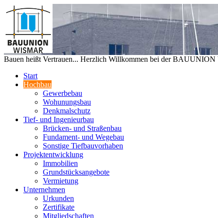
Bauen heißt Vertrauen... Herzlich Willkommen bei der BAUUNIO
Start
Hochbau
Gewerbebau
Wohunungsbau
Denkmalschutz
Tief- und Ingenieurbau
Brücken- und Straßenbau
Fundament- und Wegebau
Sonstige Tiefbauvorhaben
Projektentwicklung
Immobilien
Grundstücksangebote
Vermietung
Unternehmen
Urkunden
Zertifikate
Mitgliedschaften