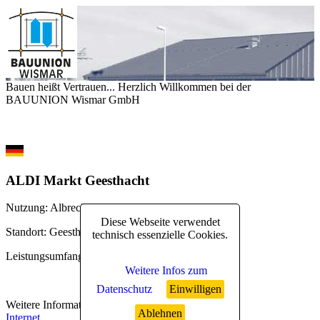
Bauen heißt Vertrauen... Herzlich Willkommen bei der
BAUUNION Wismar GmbH
ALDI Markt Geesthacht
Nutzung
: Albrecht-Discount
Diese Webseite verwendet
Standort
: Geesthacht
technisch essenzielle Cookies.
Leistungsumfang
: erweiterter Rohbau
Weitere Infos zum
Datenschutz
Einwilligen
Weitere Informationen
:
Ablehnen
Internet