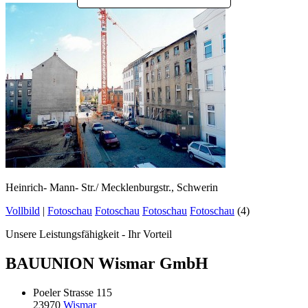
Heinrich- Mann- Str./ Mecklenburgstr., Schwerin
Vollbild
|
Fotoschau
Fotoschau
Fotoschau
Fotoschau
(4)
Unsere Leistungsfähigkeit - Ihr Vorteil
BAUUNION Wismar GmbH
Poeler Strasse 115
23970
Wismar