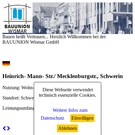
Bauen heißt Vertrauen... Herzlich Willkommen bei der
BAUUNION Wismar GmbH
Heinrich- Mann- Str./ Mecklenburgstr., Schwerin
Nutzung
: Wohn- und Geschäftshaus
Diese Webseite verwendet
technisch essenzielle Cookies.
Standort
: Schwerin
Leistungsumfang
: schlüsselfertig
Weitere Infos zum
Datenschutz
Einwilligen
Ablehnen