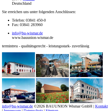
Deutschland
Sie erreichen uns unter folgenden Anschlüssen:
Telefon: 03841 450-0
Fax: 03841 283960
info@bu-wismar.de
www.bauunion-wismar.de
termintreu - qualitätsgerecht - leistungsstark- zuverlässig
info@bu-wismar.de
©2026 BAUUNION Wismar GmbH |
Kontakt
|
Impressum
|
Datenschutz
|
Sitemap