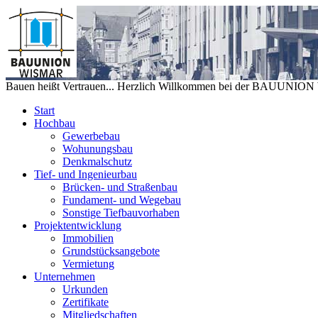
Bauen heißt Vertrauen... Herzlich Willkommen bei der BAUUNIO
Start
Hochbau
Gewerbebau
Wohunungsbau
Denkmalschutz
Tief- und Ingenieurbau
Brücken- und Straßenbau
Fundament- und Wegebau
Sonstige Tiefbauvorhaben
Projektentwicklung
Immobilien
Grundstücksangebote
Vermietung
Unternehmen
Urkunden
Zertifikate
Mitgliedschaften