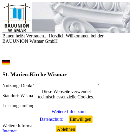
Bauen heißt Vertrauen... Herzlich Willkommen bei der
BAUUNION Wismar GmbH
St. Marien-Kirche Wismar
Nutzung
: Denkmal, Ausstellungen
Diese Webseite verwendet
Standort
: Wismar
technisch essenzielle Cookies.
Leistungsumfang
: Mauer- und Zimmererarbeiten
Weitere Infos zum
Datenschutz
Einwilligen
Weitere Informationen
:
Ablehnen
Internet