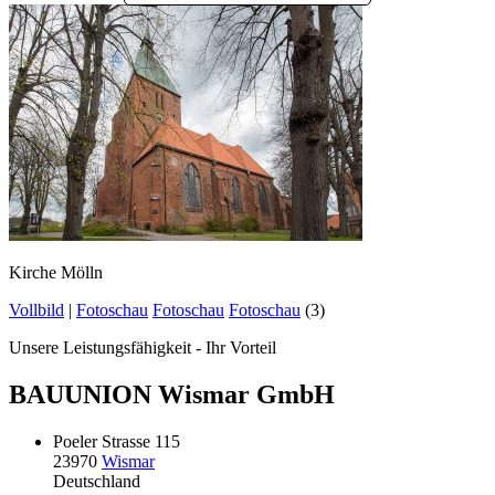
Kirche Mölln
Vollbild
|
Fotoschau
Fotoschau
Fotoschau
(3)
Unsere Leistungsfähigkeit - Ihr Vorteil
BAUUNION Wismar GmbH
Poeler Strasse 115
23970
Wismar
Deutschland