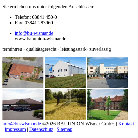
Sie erreichen uns unter folgenden Anschlüssen:
Telefon: 03841 450-0
Fax: 03841 283960
info@bu-wismar.de
www.bauunion-wismar.de
termintreu - qualitätsgerecht - leistungsstark- zuverlässig
info@bu-wismar.de
©2026 BAUUNION Wismar GmbH |
Kontakt
|
Impressum
|
Datenschutz
|
Sitemap