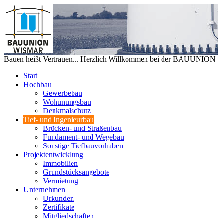
Bauen heißt Vertrauen... Herzlich Willkommen bei der BAUUNIO
Start
Hochbau
Gewerbebau
Wohunungsbau
Denkmalschutz
Tief- und Ingenieurbau
Brücken- und Straßenbau
Fundament- und Wegebau
Sonstige Tiefbauvorhaben
Projektentwicklung
Immobilien
Grundstücksangebote
Vermietung
Unternehmen
Urkunden
Zertifikate
Mitgliedschaften