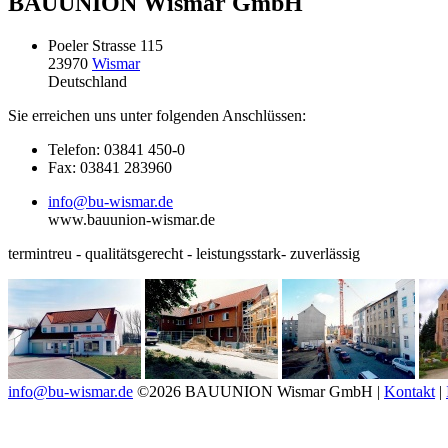
BAUUNION Wismar GmbH
Poeler Strasse 115
23970
Wismar
Deutschland
Sie erreichen uns unter folgenden Anschlüssen:
Telefon: 03841 450-0
Fax: 03841 283960
info@bu-wismar.de
www.bauunion-wismar.de
termintreu - qualitätsgerecht - leistungsstark- zuverlässig
info@bu-wismar.de
©2026 BAUUNION Wismar GmbH |
Kontakt
|