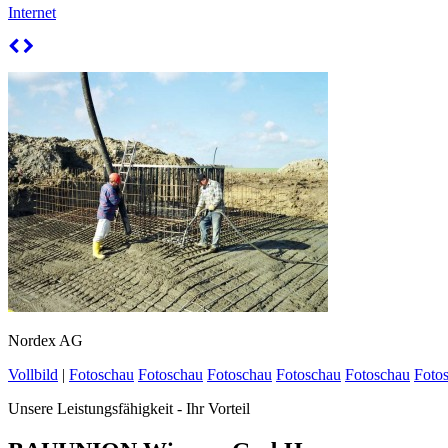
Internet
Nordex AG
Vollbild
|
Fotoschau
Fotoschau
Fotoschau
Fotoschau
Fotoschau
Foto
Unsere Leistungsfähigkeit - Ihr Vorteil